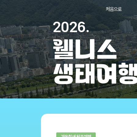
처음으로
2026.
웰니스
생태여
겨울철새 탐조여행