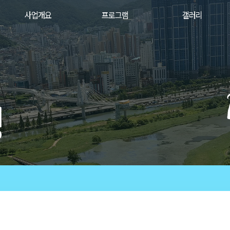
2024
사업개요
프로그램
갤러리
갤
러
리
행