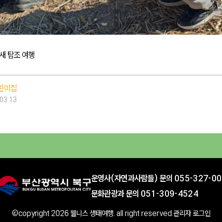
철새 탐조 여행
어린이집
.03.13
운영사(자연과사람들) 문의 055-327-00
문화관광과 문의 051-309-4524
©copyright 2026 웰니스 생태여행. all right reserved.
관리자 로그인