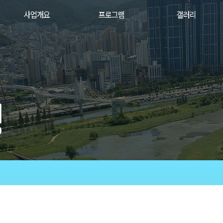
2022
사업개요
프로그램
갤러리
갤
러
리
행