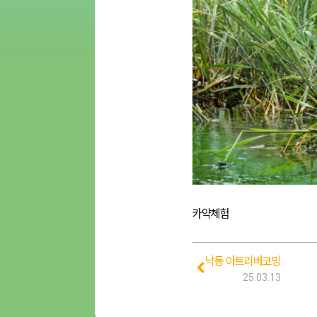
카약체험
낙동 아트리버코밍
25.03.13